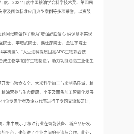
年度、2024年度中国粮油学会科学技术奖、第四届
稿专家及团体标准应用典型案例等多项荣誉，以资鼓
顾问张晓强作了题为“增强必胜信心 确保基本实现
坚院士、李培武院士、谯仕彦院士、金征宇院士
学机遇”、“大豆油料提质固氮ARC生物耦合技
‘合成生物学’加持‘生物制造’，助力功能油脂工业化生
源开发与粮食安全、大米科学加工与米制品质量、粮
、粮油营养与生命健康、小麦及面条加工智能化发展
144位专家学者及企业代表进行了专题交流和研讨，
展，集中展示了粮油行业在智能装备、新产品研发、
势的平台，也促进了企业之间的交流与合作。此外，