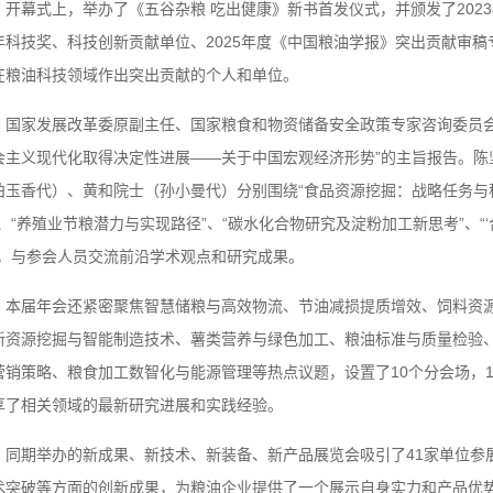
开幕式上，举办了《五谷杂粮 吃出健康》新书首发仪式，并颁发了2023
年科技奖、科技创新贡献单位、2025年度《中国粮油学报》突出贡献审
在粮油科技领域作出突出贡献的个人和单位。
国家发展改革委原副主任、国家粮食和物资储备安全政策专家咨询委员会
会主义现代化取得决定性进展——关于中国宏观经济形势”的主旨报告。陈
柏玉香代）、黄和院士（孙小曼代）分别围绕“食品资源挖掘：战略任务与科
”、“养殖业节粮潜力与实现路径”、“碳水化合物研究及淀粉加工新思考”、“
”，与参会人员交流前沿学术观点和研究成果。
本届年会还紧密聚焦智慧储粮与高效物流、节油减损提质增效、饲料资
新资源挖掘与智能制造技术、薯类营养与绿色加工、粮油标准与质量检验
营销策略、粮食加工数智化与能源管理等热点议题，设置了10个分会场，
享了相关领域的最新研究进展和实践经验。
同期举办的新成果、新技术、新装备、新产品展览会吸引了41家单位参
术突破等方面的创新成果，为粮油企业提供了一个展示自身实力和产品优