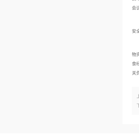
会
安
物
食
关