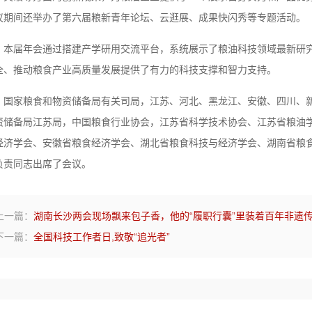
议期间还举办了第六届粮新青年论坛、云逛展、成果快闪秀等专题活动。
本届年会通过搭建产学研用交流平台，系统展示了粮油科技领域最新研
全、推动粮食产业高质量发展提供了有力的科技支撑和智力支持。
国家粮食和物资储备局有关司局，江苏、河北、黑龙江、安徽、四川、
资储备局江苏局，中国粮食行业协会，江苏省科学技术协会、江苏省粮油
经济学会、安徽省粮食经济学会、湖北省粮食科技与经济学会、湖南省粮
负责同志出席了会议。
上一篇：
湖南长沙两会现场飘来包子香，他的“履职行囊”里装着百年非遗
下一篇：
全国科技工作者日,致敬“追光者”