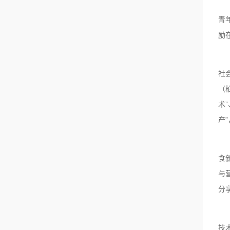
青
励
社
（
术
产
食
与
分
技