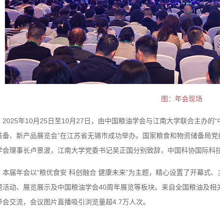
图：年会现场
2025年10月25日至10月27日，由中国粮油学会与江南大学联合主办
装备、新产品展览会”在江苏省无锡市成功举办。国家粮食和物资储备局党
学会理事长卢景波，江南大学党委书记吴正国分别致辞，中国科协国际科
本届年会以“粮优食安 科创融合 健康未来”为主题，精心设置了开幕式
题活动、展览展示及中国粮油学会40周年展览等板块。来自全国粮油及相关
参会交流，会议图片直播吸引浏览量超4.7万人次。