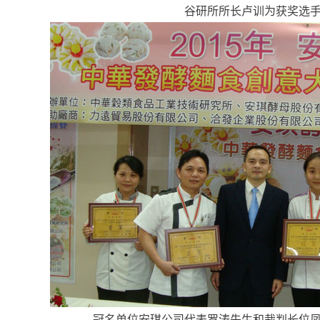
谷研所所长卢训为获奖选
冠名单位安琪公司代表罗涛先生和裁判长位