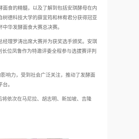
酵面食的精髓，以及了解到包括安琪酵母在内
自树德科技大学的薛宜筠和林宥君分获得冠亚
母杯中华发酵面食大赛总决赛。
总经理罗涛出席大赛并为获奖选手颁奖。安琪
判长位凤鲁作为特邀评委全程参与选拔赛评判
的影响力，受到社会广泛关注，推动了发酵面
平台。
后将依次在马尼拉、胡志明、新加坡、吉隆