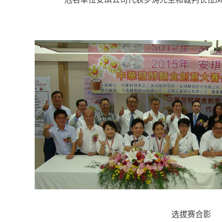
	 选拔赛合影 