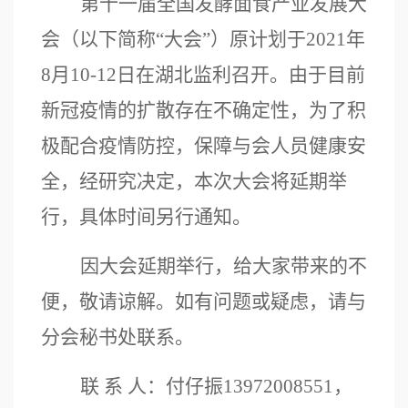
第十一届全国发酵面食产业发展大
会（以下简称
“大会”）
原计划于
2021年
8月
10-12
日在
湖北监利
召开
。
由于目前
新冠
疫情的扩散存在不确定性，为了积
极配合疫情防控
，
保障
与会人员
健康安
全
，
经研究决定，本次
大会
将延期举
行
，
具体
时间
另行通知。
因大会延期举行，给大家带来的不
便，敬请谅解。
如有问题或疑虑，请与
分会秘书处
联系。
联
系
人：付仔振
13972008551，