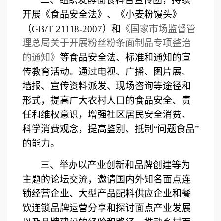
二、组织发酵面食科普宣传团，持续
开展《食品安全法》、《小麦粉馒头》
（
GB/T 21118-2007）
和
《国家市场监督管
理总局
关于开展粉丝粉条面制品专项整治
的通知
》
等食品安全法
、
标准
和通知
的宣
传教育活动
。
通过电视、广播、图片展、
墙报、宣传资料派发、现场咨询等途径和
形式，提高广大农村人口的食品安全、责
任和维权意识
，
增强社区居民安全消费、
科学消费观念，提高鉴别、抵制
“问题食品”
的能力。
三、
举办
以
产业创新和品牌创建
等为
主题的论坛交流，
邀请
国内外
知名面点连
锁经营企业、大型产品配料供应企业
和
餐
饮连锁品牌运营
分享和
探讨面点产业发展