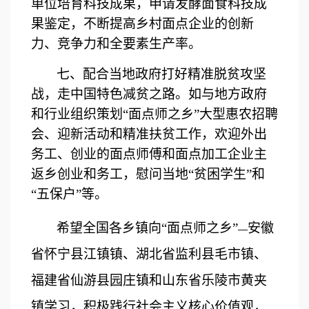
单位培育科技成果，申请发酵面食科技成
果鉴定
，
不断提高
乡村面点企业的
创新
力、竞争力和全要素生产率
。
七
、
配合当地政府
打好精准脱贫攻坚
战，走中国特色减贫之路
。如
与地方政府
和行业组织策划
“面点师之乡”大型惠农
招聘
会、
迎新活动
和
精准扶贫
工作
，欢迎外出
务工、创业的面点师傅和面点加工企业主
返乡创业和务工，
慰问当地
“贫困学生”和
“五保户”
等。
希望全国各乡镇向
“面点师之乡”
安徽
—
省怀宁县江镇镇、湖北省监利县毛市镇、
福建省仙游县园庄镇和山东省乐陵市黄夹
镇学习，积极
践行社会主义核心价值观，