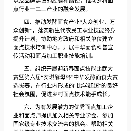
以及品牌建设的
经验和
路径，推动
乡村
面
点行业一二三产业的融合发展。
四
、
推动发酵面食产业
“大众创业、万
众创新”，落实
新生代农民工职业技能
终身
提升计划
，协助地方政府和相关单位建立
面点
技术培训中心，开展
中华
面食科普宣
传活动和面点加工职业技能培训。
五
、组织开展迎新春面点技能比武
大
赛暨第六届
“安琪酵母杯”中华发酵面食大赛
选拔赛
，在行业内形成的
“比学赶超”的良好
社会氛围
，促进乡村面点技术能手成长
。
六
、为有发展潜力的优秀面点加工企
业和面点师提供加入相关专业学会，参加
国家级专业技术交流会的机会。帮助相关