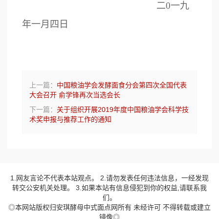
二
0
一
九
年一月
四
日
上一篇：
中国粮油学会发酵面食分会第四次全国代表
大会召开 俞学锋再次当选会长
下一篇：
关于组织开展2019年度中国粮油学会科学技
术奖申报与推荐工作的通知
1.网友言论不代表本站观点。 2.请勿发表任何违法信息，一经发现
转交公安机关处理。 3.如果本站有信息侵犯到你的权益,请联系我
们。
◎本网站版权归安琪酵母中式面点网所有 未经许可 不得转载或建立
镜像◎