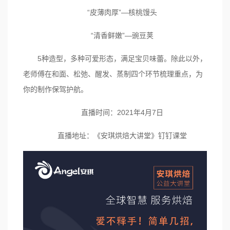
“皮薄肉厚”—核桃馒头
“清香鲜嫩”—豌豆荚
5种造型，多种可爱形态，满足宝贝味蕾。除此以外，
老师傅在和面、松弛、醒发、蒸制四个环节梳理重点，为
你的制作保驾护航。
直播时间：2021年4月7日
直播地址：《安琪烘焙大讲堂》钉钉课堂