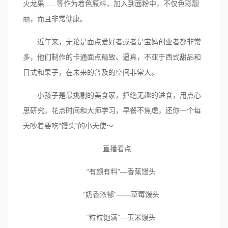
火龙果......等作为着色原料，加入到面粉中，不仅色彩靓
丽，而且非常健康。
近年来，无论是面点爱好者或者是宝妈创业者都非常
多，他们制作的卡通面点精致、逼真，不亚于西式甜品和
日式和果子，在未来的普及的空间非常大。
小孩子是最挑剔的美食家，拒绝无趣的进食，用点心
思研究，花点时间和大师学习，早餐不焦虑，还你一个每
天吵着要吃“馒头”的小天使～
直播看点
“有颜有料”—香蕉馒头
“奶香浓郁”——草莓馒头
“粒粒饱满”—玉米馒头