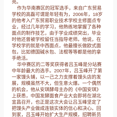
亮。
作为华南赛区的冠军选手，来自广东贸易
学校的高磊可谓是年轻有为，2006年，18岁
的他考入广东贸易职业技术学校主修面点专
业，经过几年的学习，他熟练地掌握了各种
面点的制作技艺，由于学业成绩突出，毕业
时他还曾被学校留任当指导老师。他说，在
学校学的就是中西面点，他最擅长做欧式面
包，比如德国碱水包、法棍等等都是他的拿
手绝活。
华中赛区的二等奖获得者吕玉峰是分站赛
中年龄最大的选手。2007年，吕玉峰开了第
一家馒头铺，以一己之力支撑着馒头店的发
展，规模虽然不大，但生意火爆。一个偶然
的机会，他从安琪酵母主办的《中国安琪》
上获悉，中国发酵面食产业大会即将在湖北
宜昌召开，也正是这次大会让吕玉峰坚定了
把馒头产业做成连锁实体的信心和决心。回
到家，吕玉峰开始扩大生产规模，招聘新员